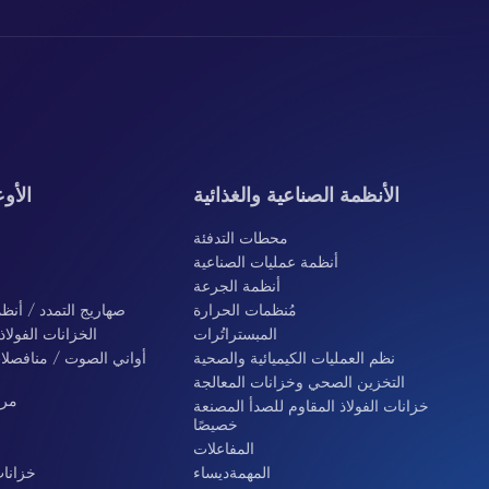
الأنظمة الصناعية والغذائية
الأو
محطات التدفئة
أنظمة عمليات الصناعية
أنظمة الجرعة
مُنظمات الحرارة
صهاريج التمدد / أنظ
المبستراتُرات
الخزانات الفولاذ
نظم العمليات الكيميائية والصحية
أواني الصوت / منافصلا
التخزين الصحي وخزانات المعالجة
مرش
خزانات الفولاذ المقاوم للصدأ المصنعة
خصيصًا
المفاعلات
المهمةديساء
خزانات