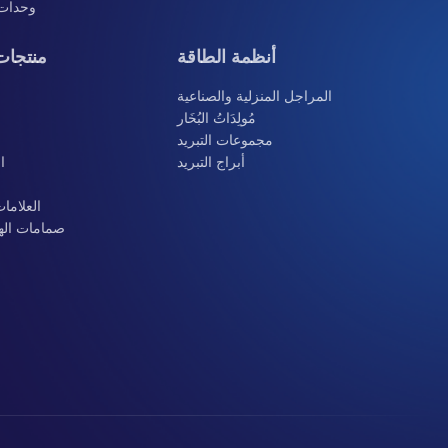
وحدات ا
أنظمة الطاقة
منتجات
المراجل المنزلية والصناعية
مُولِدَاتُ البُخَار
مجموعات التبريد
أبراج التبريد
ا
العلاما
صمامات الهوا