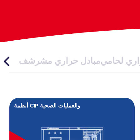
اري لحامي
مبادل حراري مشرشف
أنظمة CIP والعمليات الصحية