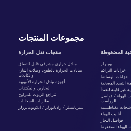
مجموعات المنتجات
عية المضغوطة
منتجات نقل الحرارة
بويلرلر
مبادل حراري مشرفي قابل للتصاق
خزانات التراكم
مبادلات الحرارة بالطفح، وصلات التيار،
والكابلات
خزانات الوسائط
أجهزة تبادل الحرارة الأنبوبية
مة التمدد المضخية
البخارين والمكثفات
ية غير قابلة للصدأ
مُراجِع الزيوت للمراوح
ت الهواء / فواصل
الرواسب
بطاريات السخانات
حات مغناطيسية
سيربانتينلر / رادياتورلر / ايكونومايزرلر
أنابيب الهواء
فواصل البخار
 الهواء المضغوط