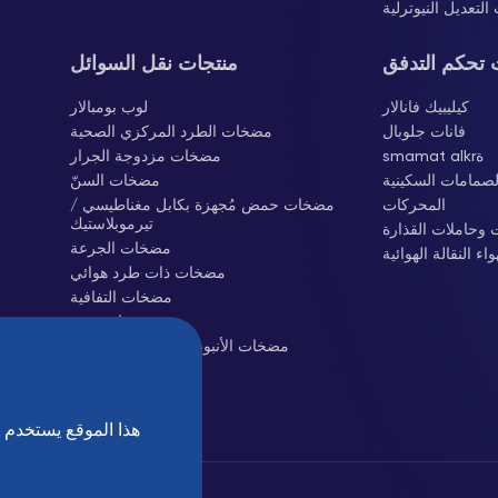
لتعديل النيوترلية
 تحكم التدفق
منتجات نقل السوائل
كيليبيك فانالار
لوب بومبالار
فانات جلوبال
مضخات الطرد المركزي الصحية
smamat alkrة
مضخات مزدوجة الجرار
لصمامات السكينية
مضخات السنّ
المحركات
مضخات حمض مُجهزة بكابل مغناطيسي /
تيرموبلاستيك
ت وحاملات القذارة
مضخات الجرعة
ء النقالة الهوائية
مضخات ذات طرد هوائي
مضخات التفافية
مضخات مونو
مضخات الأنبوب (التموج الانقباضي)
سانتريفوج بلورلار
منفثات الجذور
هذا الموقع يستخدم 