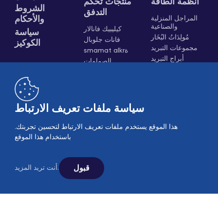
أنظمة الطاقة
منتجات تحكم
الشروط
التدفق
المراجل المنزلية
والأحكام
والصناعية
كيليبيك فانالار
سياسة
مُولِدَاتُ البُخَار
فانات جلوبال
الكوكيز
مجموعات التبريد
smamat alkrة
أبراج التبريد
الصمامات
السكينية
المحركات
العلامات وحاملات
القذارة
سياسة ملفات تعريف الارتباط
صمامات الهواء
النقالة الهوائية
هذا الموقع يستخدم ملفات تعريف الارتباط لتحسين تجربتك.
باستخدام هذا الموقع
قبول
أنت تريد المزيد.
B2B
مبيعات عبر الإنترنت