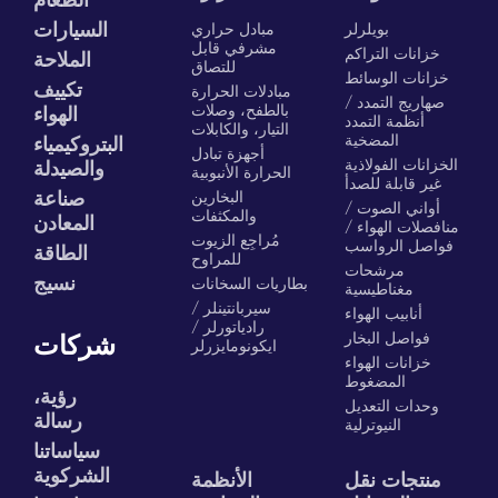
الطعام
السيارات
بويلرلر
مبادل حراري
مشرفي قابل
خزانات التراكم
الملاحة
للتصاق
خزانات الوسائط
تكييف
مبادلات الحرارة
صهاريج التمدد /
بالطفح، وصلات
الهواء
أنظمة التمدد
التيار، والكابلات
المضخية
البتروكيمياء
أجهزة تبادل
الخزانات الفولاذية
والصيدلة
الحرارة الأنبوبية
غير قابلة للصدأ
البخارين
صناعة
أواني الصوت /
والمكثفات
المعادن
منافصلات الهواء /
مُراجِع الزيوت
فواصل الرواسب
الطاقة
للمراوح
مرشحات
نسيج
بطاريات السخانات
مغناطيسية
سيربانتينلر /
أنابيب الهواء
رادياتورلر /
فواصل البخار
شركات
ايكونومايزرلر
خزانات الهواء
المضغوط
رؤية،
وحدات التعديل
رسالة
النيوترلية
سياساتنا
الشركوية
منتجات نقل
الأنظمة