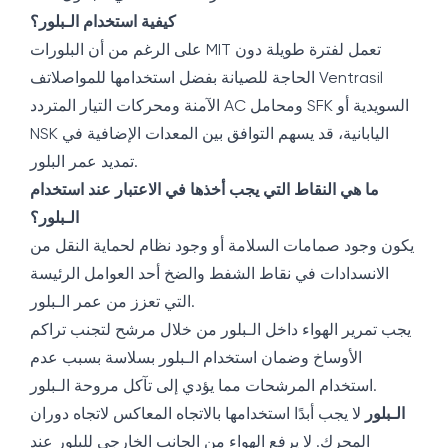
كيفية استخدام الـبلور؟
على الرغم من أن البلورات MIT تعمل لفترة طويلة دون
الحاجة للصيانة بفضل استخدامها للمواصلاتف Ventrasil
الآمنة ومحركات التيار المتردد AC ومحامل SFK السويدية أو
NSK اليابانية، قد يسهم التوافق بين المعدات الإضافية في
تمديد عمر البلور.
ما هي النقاط التي يجب أخذها في الاعتبار عند استخدام
الـبلور؟
يكون وجود صمامات السلامة أو وجود نظام لحماية النقل من
الانسدادات في نقاط الشفط والضخ أحد العوامل الرئيسة
التي تعزز من عمر الـبلور.
يجب تمرير الهواء داخل الـبلور من خلال مرشح لتجنب تراكم
الأوساخ وضمان استخدام الـبلور بسلاسة بسبب عدم
استخدام المرشحات مما يؤدي إلى تآكل مروحة الـبلور.
الـبلور
لا يجب أبدًا استخدامها بالاتجاه المعاكس لاتجاه دوران
المحرك. لا يرفع الهواء من الجانب الخارجي للبلور عند