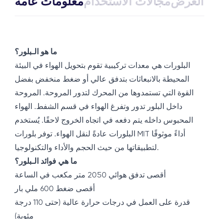
ذج العرض
مجالات الاستخدام
معلومات عامة
ما هو الـبلور؟
البلورات هي معدات تركيبية تقوم بتحويل الهواء في البيئة
المحيطة بالانبعاثات بتدفق عالي أو ضغط منخفض بفضل
القوة التي تستمدوها من المحرك لتدور المروحة. المروحة
داخل البلور تدور وتفرغ الهواء في قسم الشفط. الهواء
المحبوس داخله يتم دفعه في اتجاه الخروج لاحقًا. يُستخدم
البلورات عادةً لنقل الهواء. توفر بلورات MIT أداءً موثوقًا
لتطبيقاتها من حيث الحجم والأداء والتكنولوجيا.
ما هي فوائد الـبلور؟
أقصى تدفق هوائي 2050 متر مكعب في الساعة
أقصى ضغط 600 ملي بار
قدرة على العمل في درجات حرارة عالية (حتى 110 درجة
مئوية)