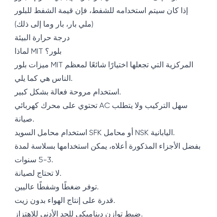
إذا كان سيتم استخدامه للشفط، فإن قيمة الشفط للبلور
(ملي بار، بار وما إلى ذلك)
درجة حرارة البيئة
لماذا MIT بلور؟
ميزات بلور MIT المركزية التي تجعلها اختيارًا شائعًا لمعظم
الناس هي كما يلي.
استخدام مروحة فعالة بشكل كبير.
تحتوي على محرك كهربائي AC سهل التركيب ولا يتطلب
صيانة.
استخدام محامل السويد SFK أو محامل NSK اليابانية.
بفضل الأجزاء المذكورة أعلاه، يمكن استخدامها بسلاسة لمدة
3-5 سنوات.
لا تحتاج لصيانة.
توفر ضغطًا وشفطًا عاليين.
قدرة على إنتاج الهواء بدون زيت.
ضبط توازن ديناميكي للحد الأدنى للاهتزاز.