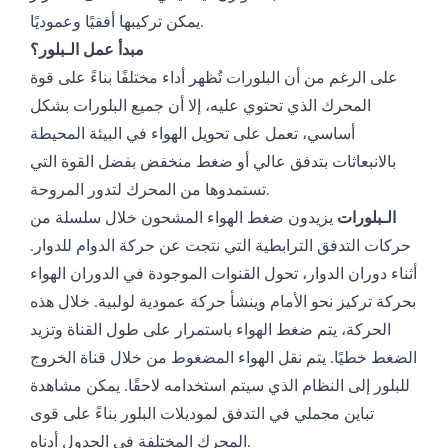
يمكن تركيبها أفقيًا وعموديًا.
مبدأ عمل الـبلور؟
على الرغم من أن البلورات تُظهر أداء مختلفًا بناءً على قوة
المحرك الذي تحتوي عليه، إلا أن جميع البلورات بشكل
أساسي، تعمل على تحويل الهواء في البيئة المحيطة
بالانبعاثات بتدفق عالي أو ضغط منخفض بفضل القوة التي
تستمدوها من المحرك لتدور المروحة.
الـبلورات
يزيدون ضغط الهواء المشحون خلال سلسلة من
حركات التدفق الترابطية التي نتجت عن حركة الدوام للدوار.
أثناء دوران الدوار، تحول القنوات الموجودة في الدوران الهواء
بحركة تركيز نحو الأمام وينشأ حركة عمودية لولبية. خلال هذه
الحركة، يتم ضغط الهواء باستمرار على طول القناة وتزيد
الضغط خطيًا. يتم نقل الهواء المضغوط من خلال قناة الخروج
للبلور إلى النظام الذي سيتم استخدامه لاحقًا. يمكن مشاهدة
تباين مجملي في التدفق لموديلات البلور بناءً على قوى
المحرك المختلفة في الجدول أدناه.