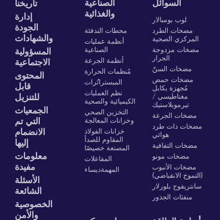
السوائل
الصناعية
تاريخنا
والغذائية
إدارة
لوب بومبالار
الجودة
مضخات الطرد
محطات التدفئة
والشهادات
المركزي الصحية
أنظمة عمليات
مضخات مزدوجة
الصناعية
المسؤولية
الجرار
أنظمة الجرعة
الاجتماعية
مضخات السنّ
مُنظمات الحرارة
المحتوى
مضخات حمض
المبستراتُرات
قابل
مُجهزة بكابل
نظم العمليات
مغناطيسي /
للتنزيل
الكيميائية والصحية
تيرموبلاستيك
الجمعيات
التخزين الصحي
مضخات الجرعة
وخزانات المعالجة
التي تم
مضخات ذات طرد
خزانات الفولاذ
الانضمام
هوائي
المقاوم للصدأ
إليها
مضخات التفافية
المصنعة خصيصًا
معلومات
مضخات مونو
المفاعلات
مفيدة
مضخات الأنبوب
المهمةديساء
(التموج الانقباضي)
الأسئلة
سانتريفوج بلورلار
الشائعة
منفثات الجذور
الخصوصية
والأمن