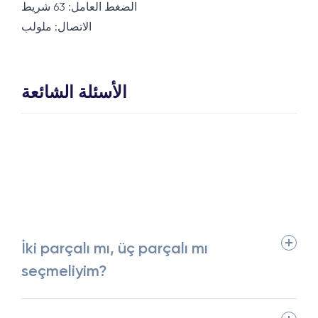
الضغط العامل: 63 شريط
الاتصال: ملولب
الأسئلة الشائعة
İki parçalı mı, üç parçalı mı
seçmeliyim?