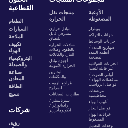
القطاعية
الأوعية
منتجات نقل
المضغوطة
الحرارة
الطعام
السيارات
بويلرلر
مبادل حراري
مشرفي قابل
خزانات التراكم
الملاحة
للتصاق
خزانات الوسائط
تكييف
مبادلات الحرارة
صهاريج التمدد /
بالطفح، وصلات
الهواء
أنظمة التمدد
التيار، والكابلات
المضخية
البتروكيمياء
أجهزة تبادل
الخزانات الفولاذية
والصيدلة
الحرارة الأنبوبية
غير قابلة للصدأ
البخارين
صناعة
أواني الصوت /
والمكثفات
المعادن
منافصلات الهواء /
مُراجِع الزيوت
فواصل الرواسب
الطاقة
للمراوح
مرشحات
نسيج
بطاريات السخانات
مغناطيسية
سيربانتينلر /
أنابيب الهواء
رادياتورلر /
فواصل البخار
شركات
ايكونومايزرلر
خزانات الهواء
المضغوط
رؤية،
وحدات التعديل