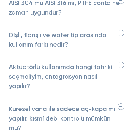
AISI 304 mü AISI 316 mı, PTFE conta ne
zaman uygundur?
Dişli, flanşlı ve wafer tip arasında
kullanım farkı nedir?
Aktüatörlü kullanımda hangi tahriki
seçmeliyim, entegrasyon nasıl
yapılır?
Küresel vana ile sadece aç-kapa mı
yapılır, kısmi debi kontrolü mümkün
mü?