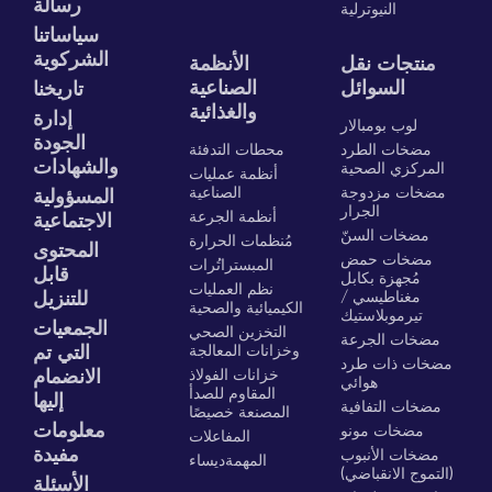
رسالة
النيوترلية
سياساتنا
الشركوية
منتجات نقل
الأنظمة
السوائل
الصناعية
تاريخنا
والغذائية
إدارة
لوب بومبالار
الجودة
مضخات الطرد
محطات التدفئة
والشهادات
المركزي الصحية
أنظمة عمليات
مضخات مزدوجة
الصناعية
المسؤولية
الجرار
أنظمة الجرعة
الاجتماعية
مضخات السنّ
مُنظمات الحرارة
المحتوى
مضخات حمض
المبستراتُرات
قابل
مُجهزة بكابل
نظم العمليات
مغناطيسي /
للتنزيل
الكيميائية والصحية
تيرموبلاستيك
الجمعيات
التخزين الصحي
مضخات الجرعة
وخزانات المعالجة
التي تم
مضخات ذات طرد
خزانات الفولاذ
الانضمام
هوائي
المقاوم للصدأ
إليها
مضخات التفافية
المصنعة خصيصًا
معلومات
مضخات مونو
المفاعلات
مفيدة
مضخات الأنبوب
المهمةديساء
(التموج الانقباضي)
الأسئلة