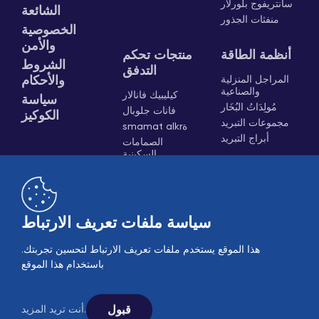
سانتريفوج بلورلار
الشائعة
منفثات الجذور
الخصوصية
والأمن
أنظمة الطاقة
منتجات تحكم
الشروط
التدفق
المراجل المنزلية
والأحكام
والصناعية
كيليبيك فانالار
سياسة
مُولِدَاتُ البُخَار
فانات جلوبال
الكوكيز
مجموعات التبريد
smamat alkrة
أبراج التبريد
الصمامات
السكينية
المحركات
العلامات وحاملات
القذارة
صمامات الهواء
سياسة ملفات تعريف الارتباط
النقالة الهوائية
هذا الموقع يستخدم ملفات تعريف الارتباط لتحسين تجربتك.
باستخدام هذا الموقع
قبول
أنت تريد المزيد.