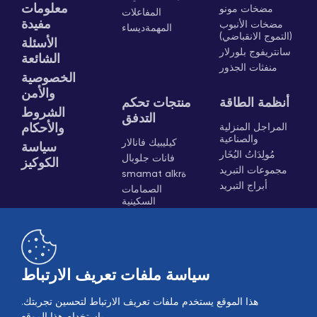
معلومات
مضخات مونو
المفاعلات
مفيدة
مضخات الأنبوب
المهمةديساء
(التموج الانقباضي)
الأسئلة
سانتريفوج بلورلار
الشائعة
منفثات الجذور
الخصوصية
والأمن
أنظمة الطاقة
منتجات تحكم
الشروط
التدفق
المراجل المنزلية
والأحكام
والصناعية
كيليبيك فانالار
سياسة
مُولِدَاتُ البُخَار
فانات جلوبال
الكوكيز
مجموعات التبريد
smamat alkrة
أبراج التبريد
الصمامات
السكينية
المحركات
العلامات وحاملات
القذارة
صمامات الهواء
النقالة الهوائية
سياسة ملفات تعريف الارتباط
هذا الموقع يستخدم ملفات تعريف الارتباط لتحسين تجربتك.