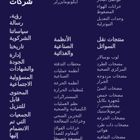
شركات
ايكونومايزرلر
خزانات الهواء
المضغوط
رؤية،
وحدات التعديل
رسالة
النيوترلية
سياساتنا
الشركوية
منتجات نقل
الأنظمة
السوائل
الصناعية
تاريخنا
والغذائية
إدارة
لوب بومبالار
الجودة
مضخات الطرد
محطات التدفئة
والشهادات
المركزي الصحية
أنظمة عمليات
مضخات مزدوجة
الصناعية
المسؤولية
الجرار
أنظمة الجرعة
الاجتماعية
مضخات السنّ
مُنظمات الحرارة
المحتوى
مضخات حمض
المبستراتُرات
قابل
مُجهزة بكابل
نظم العمليات
مغناطيسي /
للتنزيل
الكيميائية والصحية
تيرموبلاستيك
الجمعيات
التخزين الصحي
مضخات الجرعة
وخزانات المعالجة
التي تم
مضخات ذات طرد
خزانات الفولاذ
الانضمام
هوائي
المقاوم للصدأ
إليها
مضخات التفافية
المصنعة خصيصًا