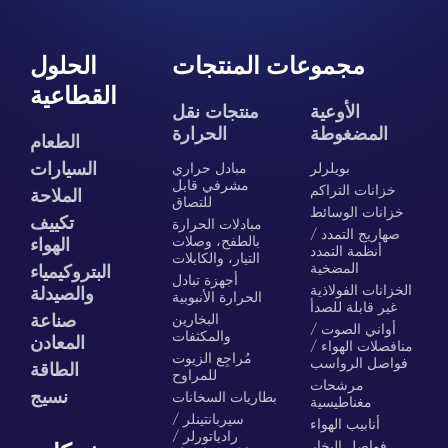
مجموعات المنتجات
الحلول
القطاعية
الأوعية
منتجات نقل
المضغوطة
الحرارة
الطعام
السيارات
بويلرلر
مبادل حراري
مشرفي قابل
خزانات التراكم
الملاحة
للتصاق
خزانات الوسائط
تكييف
مبادلات الحرارة
صهاريج التمدد /
بالطفح، وصلات
الهواء
أنظمة التمدد
التيار، والكابلات
المضخية
البتروكيمياء
أجهزة تبادل
الخزانات الفولاذية
والصيدلة
الحرارة الأنبوبية
غير قابلة للصدأ
البخارين
صناعة
أواني الصوت /
والمكثفات
المعادن
منافصلات الهواء /
مُراجِع الزيوت
فواصل الرواسب
الطاقة
للمراوح
مرشحات
نسيج
بطاريات السخانات
مغناطيسية
سيربانتينلر /
أنابيب الهواء
رادياتورلر /
فواصل البخار