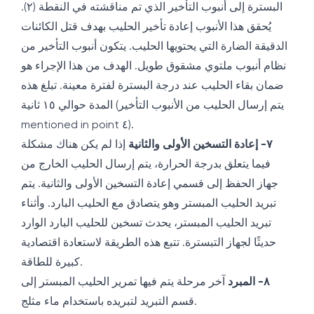
البسترة إلى أنبوب التأخير الذي تم مناقشته في النقطة (٢).
يُحقق هذا الأنبوب إعادة تأخير الحليب بهدف قتل الكائنات
الدقيقة الضارة التي يحتويها الحليب. يتكون أنبوب التأخير من
نظام أنبوب ملتوي مشقوق طويل. الهدف من هذا الإجراء هو
ضمان بقاء الحليب عند درجة البسترة لفترة معينة. تبلغ هذه
المدة حوالي ١٥ ثانية (يتم إرسال الحليب من الأنبوب التأخير
mentioned in point ٤).
٧- إعادة التسخين الأولى والثانية
إذا لم يكن هناك مشكلة
فيما يتعلق بدرجة الحرارة، يتم إرسال الحليب الخارج من
جهاز الحفظ إلى قسمي إعادة التسخين الأولى والثانية. يتم
تبريد الحليب المبستر وهو يتصادق مع الحليب البارد. وأثناء
تبريد الحليب المبستر، يحدث تسخين للحليب البارد الوارد
حديثًا لجهاز التبسترة. تتبع هذه الطريقة لاستعادة اقتصادية
كبيرة للطاقة.
٨- المبرد
آخر مرحلة يتم فيها تمرير الحليب المبستر إلى
قسم التبريد لتبريده باستخدام ماء مثلج.