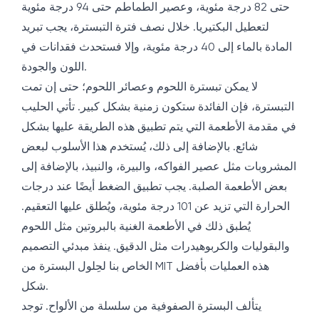
حتى 82 درجة مئوية، وعصير الطماطم حتى 94 درجة مئوية
لتعطيل البكتيريا. خلال نصف فترة التبسترة، يجب تبريد
المادة بالماء إلى 40 درجة مئوية، وإلا فستحدث فقدانات في
اللون والجودة.
لا يمكن تبسترة اللحوم وعصائر اللحوم؛ حتى إن تمت
التبسترة، فإن الفائدة ستكون زمنية بشكل كبير. تأتي الحليب
في مقدمة الأطعمة التي يتم تطبيق هذه الطريقة عليها بشكل
شائع. بالإضافة إلى ذلك، يُستخدم هذا الأسلوب لبعض
المشروبات مثل عصير الفواكه، والبيرة، والنبيذ، بالإضافة إلى
بعض الأطعمة الصلبة. يجب تطبيق الضغط أيضًا عند درجات
الحرارة التي تزيد عن 101 درجة مئوية، ويُطلق عليها التعقيم.
يُطبق ذلك في الأطعمة الغنية بالبروتين مثل اللحوم
والبقوليات والكربوهيدرات مثل الدقيق. ينفذ مبدئي التصميم
الخاص بنا لحِلول البسترة من MIT هذه العمليات بأفضل
شكل.
يتألف البسترة الصفوفية من سلسلة من الألواح. توجد