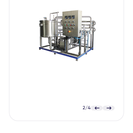
2
/
4