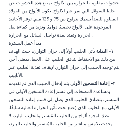
حشوات مقاومة للحرارة بين الألواح. تمتنع هذه الحشوات عن
خلط السوائل التي تمر عبر الألواح. تكون الألواح من الفولاذ
المقاوم للصدأ بسمك يتراوح بين 95 و 125 ملم. توفر الأخاديد
الموجودة على الألواح تخصيبًا دواميًا وتزيد من كفاءة نقل
الحرارة وتمتد لمدة تواصل السائل مع الحرارة.
مبدأ عمل البسترة
١- البداية
يأتي الحليب أولاً إلى خزان التوازن، حيث الهدف
من ذلك هو الاحتفاظ بتدفق الحليب على الخط. بمعنى آخر،
يتم توجيه الحليب إلى خزان التوازن لإيقاف تغذية الحليب عبر
الأنابيب.
٢- إعادة التسخين الأولى
يتم إدخال الحليب الذي تم تقديمه
بمساعدة المضخات إلى قسم إعادة التسخين الأولى في
المبستر. يتصادق الحليب الذي يصل إلى قسم إعادة التسخين
الأولى مع الحليب الذي وُضع تحت تأثير الحرارة العالية سابقًا.
نظرًا لوجود ألواح بين الحليب المُبستر والحليب البارد، لا
يحدث تلامس مباشر بين الحليب المُبستر والحليب البارد،