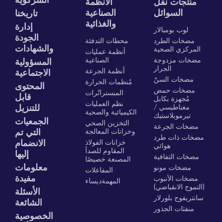
الشركوية
منتجات نقل
الأنظمة
السوائل
الصناعية
تاريخنا
والغذائية
إدارة
لوب بومبالار
الجودة
مضخات الطرد
محطات التدفئة
والشهادات
المركزي الصحية
أنظمة عمليات
مضخات مزدوجة
الصناعية
المسؤولية
الجرار
أنظمة الجرعة
الاجتماعية
مضخات السنّ
مُنظمات الحرارة
المحتوى
مضخات حمض
المبستراتُرات
قابل
مُجهزة بكابل
نظم العمليات
مغناطيسي /
للتنزيل
الكيميائية والصحية
تيرموبلاستيك
الجمعيات
التخزين الصحي
مضخات الجرعة
وخزانات المعالجة
التي تم
مضخات ذات طرد
خزانات الفولاذ
الانضمام
هوائي
المقاوم للصدأ
إليها
مضخات التفافية
المصنعة خصيصًا
معلومات
مضخات مونو
المفاعلات
مفيدة
مضخات الأنبوب
المهمةديساء
(التموج الانقباضي)
الأسئلة
سانتريفوج بلورلار
الشائعة
منفثات الجذور
الخصوصية