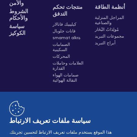
والأمن
أنظمة الطاقة
منتجات تحكم
الشروط
التدفق
المراجل المنزلية
والأحكام
والصناعية
كيليبيك فانالار
سياسة
مُولِدَاتُ البُخَار
فانات جلوبال
الكوكيز
مجموعات التبريد
smamat alkrة
أبراج التبريد
الصمامات
السكينية
المحركات
العلامات وحاملات
القذارة
صمامات الهواء
النقالة الهوائية
سياسة ملفات تعريف الارتباط
هذا الموقع يستخدم ملفات تعريف الارتباط لتحسين تجربتك.