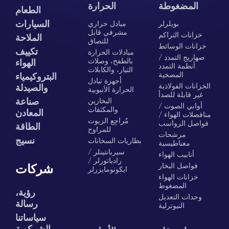
المضغوطة
الحرارة
الطعام
السيارات
بويلرلر
مبادل حراري
مشرفي قابل
خزانات التراكم
الملاحة
للتصاق
خزانات الوسائط
تكييف
مبادلات الحرارة
صهاريج التمدد /
بالطفح، وصلات
الهواء
أنظمة التمدد
التيار، والكابلات
المضخية
البتروكيمياء
أجهزة تبادل
الخزانات الفولاذية
والصيدلة
الحرارة الأنبوبية
غير قابلة للصدأ
البخارين
صناعة
أواني الصوت /
والمكثفات
المعادن
منافصلات الهواء /
مُراجِع الزيوت
فواصل الرواسب
الطاقة
للمراوح
مرشحات
نسيج
بطاريات السخانات
مغناطيسية
سيربانتينلر /
أنابيب الهواء
رادياتورلر /
فواصل البخار
شركات
ايكونومايزرلر
خزانات الهواء
المضغوط
رؤية،
وحدات التعديل
رسالة
النيوترلية
سياساتنا