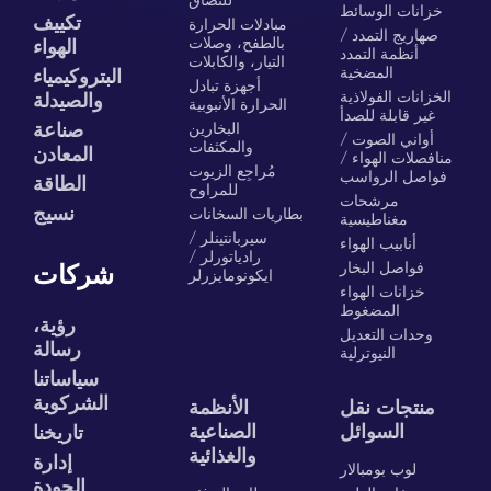
للتصاق
خزانات الوسائط
تكييف
مبادلات الحرارة
صهاريج التمدد /
بالطفح، وصلات
الهواء
أنظمة التمدد
التيار، والكابلات
المضخية
البتروكيمياء
أجهزة تبادل
الخزانات الفولاذية
والصيدلة
الحرارة الأنبوبية
غير قابلة للصدأ
البخارين
صناعة
أواني الصوت /
والمكثفات
المعادن
منافصلات الهواء /
مُراجِع الزيوت
فواصل الرواسب
الطاقة
للمراوح
مرشحات
نسيج
بطاريات السخانات
مغناطيسية
سيربانتينلر /
أنابيب الهواء
رادياتورلر /
فواصل البخار
شركات
ايكونومايزرلر
خزانات الهواء
المضغوط
رؤية،
وحدات التعديل
رسالة
النيوترلية
سياساتنا
الشركوية
منتجات نقل
الأنظمة
السوائل
الصناعية
تاريخنا
والغذائية
إدارة
لوب بومبالار
الجودة