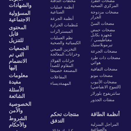
مضخات الطرد
محطات التدفئة
والشهادات
المركزي الصحية
أنظمة عمليات
مضخات مزدوجة
الصناعية
المسؤولية
الجرار
أنظمة الجرعة
الاجتماعية
مضخات السنّ
مُنظمات الحرارة
المحتوى
مضخات حمض
المبستراتُرات
قابل
مُجهزة بكابل
نظم العمليات
مغناطيسي /
للتنزيل
الكيميائية والصحية
تيرموبلاستيك
الجمعيات
التخزين الصحي
مضخات الجرعة
وخزانات المعالجة
التي تم
مضخات ذات طرد
خزانات الفولاذ
الانضمام
هوائي
المقاوم للصدأ
إليها
مضخات التفافية
المصنعة خصيصًا
معلومات
مضخات مونو
المفاعلات
مفيدة
مضخات الأنبوب
المهمةديساء
(التموج الانقباضي)
الأسئلة
سانتريفوج بلورلار
الشائعة
منفثات الجذور
الخصوصية
والأمن
أنظمة الطاقة
منتجات تحكم
الشروط
التدفق
المراجل المنزلية
والأحكام
والصناعية
كيليبيك فانالار