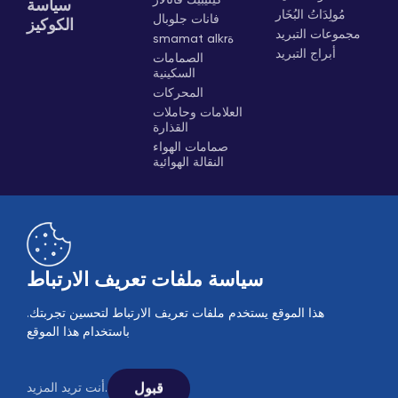
سياسة
مُولِدَاتُ البُخَار
فانات جلوبال
الكوكيز
مجموعات التبريد
smamat alkrة
أبراج التبريد
الصمامات
السكينية
المحركات
العلامات وحاملات
القذارة
صمامات الهواء
النقالة الهوائية
سياسة ملفات تعريف الارتباط
هذا الموقع يستخدم ملفات تعريف الارتباط لتحسين تجربتك.
B2B
مبيعات عبر الإنترنت
باستخدام هذا الموقع
© 2005-2026 Ekin Industrial - جميع الحقوق محفوظة.
تابعونا على وسائل التواصل الاجتماعي.
قبول
أنت تريد المزيد.