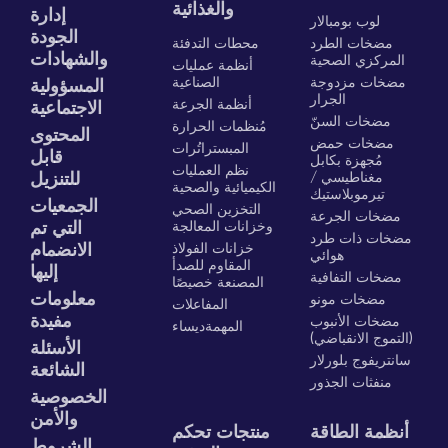
والغذائية
إدارة
لوب بومبالار
الجودة
مضخات الطرد
محطات التدفئة
والشهادات
المركزي الصحية
أنظمة عمليات
مضخات مزدوجة
الصناعية
المسؤولية
الجرار
أنظمة الجرعة
الاجتماعية
مضخات السنّ
مُنظمات الحرارة
المحتوى
مضخات حمض
المبستراتُرات
قابل
مُجهزة بكابل
نظم العمليات
مغناطيسي /
للتنزيل
الكيميائية والصحية
تيرموبلاستيك
الجمعيات
التخزين الصحي
مضخات الجرعة
وخزانات المعالجة
التي تم
مضخات ذات طرد
خزانات الفولاذ
الانضمام
هوائي
المقاوم للصدأ
إليها
مضخات التفافية
المصنعة خصيصًا
معلومات
مضخات مونو
المفاعلات
مفيدة
مضخات الأنبوب
المهمةديساء
(التموج الانقباضي)
الأسئلة
سانتريفوج بلورلار
الشائعة
منفثات الجذور
الخصوصية
والأمن
أنظمة الطاقة
منتجات تحكم
الشروط