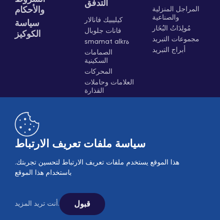
التدفق
المراجل المنزلية
والأحكام
والصناعية
كيليبيك فانالار
سياسة
مُولِدَاتُ البُخَار
فانات جلوبال
الكوكيز
مجموعات التبريد
smamat alkrة
أبراج التبريد
الصمامات
السكينية
المحركات
العلامات وحاملات
القذارة
صمامات الهواء
النقالة الهوائية
سياسة ملفات تعريف الارتباط
هذا الموقع يستخدم ملفات تعريف الارتباط لتحسين تجربتك.
باستخدام هذا الموقع
B2B
مبيعات عبر الإنترنت
قبول
أنت تريد المزيد.
© 2005-2026 Ekin Industrial - جميع الحقوق محفوظة.