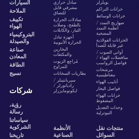
السيارات
بويلرلر
مبادل حراري
مشرفي قابل
خزانات التراكم
الملاحة
للتصاق
خزانات الوسائط
تكييف
مبادلات الحرارة
صهاريج التمدد /
بالطفح، وصلات
الهواء
أنظمة التمدد
التيار، والكابلات
المضخية
البتروكيمياء
أجهزة تبادل
الخزانات الفولاذية
والصيدلة
الحرارة الأنبوبية
غير قابلة للصدأ
البخارين
صناعة
أواني الصوت /
والمكثفات
المعادن
منافصلات الهواء /
مُراجِع الزيوت
فواصل الرواسب
الطاقة
للمراوح
مرشحات
نسيج
بطاريات السخانات
مغناطيسية
سيربانتينلر /
أنابيب الهواء
رادياتورلر /
فواصل البخار
شركات
ايكونومايزرلر
خزانات الهواء
المضغوط
رؤية،
وحدات التعديل
رسالة
النيوترلية
سياساتنا
الشركوية
منتجات نقل
الأنظمة
السوائل
الصناعية
تاريخنا