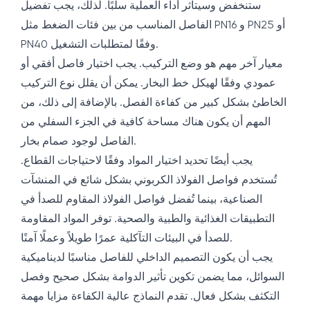
ستنخفض وسيتأثر أداء العملية سلبًا. لذلك، يجب تفضيل
الفاصل المناسب من بين فئات الضغط مثل PN16 و PN25 أو
PN40 وفقًا لمتطلبات التشغيل.
معيار آخر مهم هو وضع التركيب. يجب اختيار فاصل أفقي أو
عمودي وفقًا لهيكل خط البخار. يمكن أن يقلل نوع التركيب
الخاطئ بشكل كبير من كفاءة الفصل. بالإضافة إلى ذلك، من
المهم أن يكون هناك مساحة كافية في الجزء السفلي من
الفاصل لوجود صمام بخار.
يجب أيضًا تحديد اختيار المواد وفقًا لاحتياجات القطاع.
تُستخدم فواصل الفولاذ الكربوني بشكل شائع في المنشآت
الصناعية، بينما تُفضل فواصل الفولاذ المقاوم للصدأ في
التطبيقات الغذائية والطبية والصحية. توفر المواد المقاومة
للصدأ في البيئات التآكلية عمرًا طويلاً وعملًا آمنًا.
يجب أن يكون التصميم الداخلي للفاصل مناسبًا لديناميكية
السوائل، مما يضمن تكوين تأثير الدوامة بشكل صحيح وفصل
التكثف بشكل فعال. تقدم النماذج عالية الكفاءة مزايا مهمة