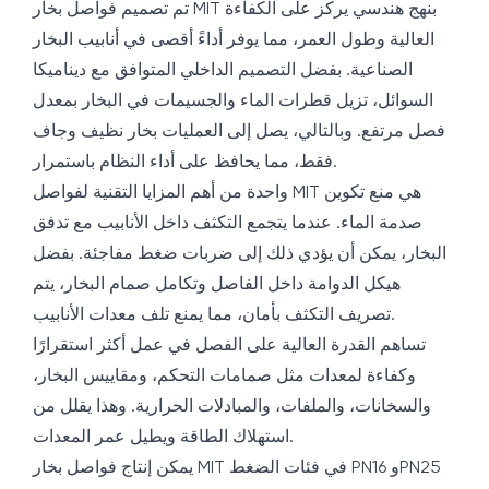
تم تصميم فواصل بخار MIT بنهج هندسي يركز على الكفاءة
العالية وطول العمر، مما يوفر أداءً أقصى في أنابيب البخار
الصناعية. بفضل التصميم الداخلي المتوافق مع ديناميكا
السوائل، تزيل قطرات الماء والجسيمات في البخار بمعدل
فصل مرتفع. وبالتالي، يصل إلى العمليات بخار نظيف وجاف
فقط، مما يحافظ على أداء النظام باستمرار.
واحدة من أهم المزايا التقنية لفواصل MIT هي منع تكوين
صدمة الماء. عندما يتجمع التكثف داخل الأنابيب مع تدفق
البخار، يمكن أن يؤدي ذلك إلى ضربات ضغط مفاجئة. بفضل
هيكل الدوامة داخل الفاصل وتكامل صمام البخار، يتم
تصريف التكثف بأمان، مما يمنع تلف معدات الأنابيب.
تساهم القدرة العالية على الفصل في عمل أكثر استقرارًا
وكفاءة لمعدات مثل صمامات التحكم، ومقاييس البخار،
والسخانات، والملفات، والمبادلات الحرارية. وهذا يقلل من
استهلاك الطاقة ويطيل عمر المعدات.
يمكن إنتاج فواصل بخار MIT في فئات الضغط PN16 وPN25