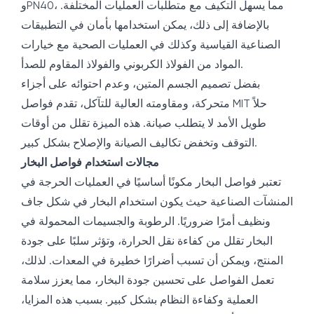
وPN40، مما يسهل التكيف مع متطلبات العمليات المختلفة.
بالإضافة إلى ذلك، يمكن استخدامها بأمان في التطبيقات
الصناعية القياسية وكذلك في العمليات الصحية مع خيارات
المواد من الفولاذ الكربوني والفولاذ المقاوم للصدأ.
بفضل تصميم الجسم المتين، وعدم احتوائه على أجزاء
متحركة، ومقاومته العالية للتآكل، تقدم فواصل MIT حلاً
طويل الأمد لا يتطلب صيانة. هذه الميزة تقلل من أوقات
التوقف وتخفض تكاليف الصيانة والإصلاح بشكل كبير.
مجالات استخدام فواصل البخار
تعتبر فواصل البخار مكونًا أساسيًا في العمليات الحرجة في
المنشآت الصناعية حيث يكون استخدام البخار في شكل جاف
ونظيف أمرًا ضروريًا. الرطوبة والجسيمات المحمولة في
البخار تقلل من كفاءة نقل الحرارة، وتؤثر سلبًا على جودة
المنتج، ويمكن أن تسبب أضرارًا خطيرة في المعدات. لذلك،
تعمل الفواصل على تحسين جودة البخار، مما يعزز سلامة
العملية وكفاءة النظام بشكل كبير. بسبب هذه المزايا،