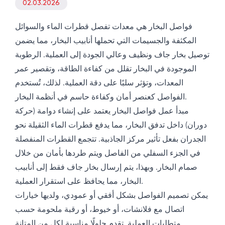
02.03.2026
فواصل البخار هي معدات تفصل قطرات الماء والسوائل
المكثفة والجسيمات التي تحملها أنابيب البخار، مما يضمن
توصيل بخار جاف ونظيف وعالي الجودة إلى العملية. الرطوبة
الموجودة في البخار تقلل من كفاءة الطاقة، وتقصير عمر
المعدات، وتؤثر سلبًا على دقة العملية. لذلك، تُستخدم
الفواصل كعنصر أمان وكفاءة حاسم في أنظمة البخار.
مبدأ عمل فواصل البخار يعتمد على إنشاء دوامة (حركة
دوران) داخل تدفق البخار، مما يدفع قطرات الماء الثقيلة نحو
الجدران بفعل تأثير مركز الجاذبية. تتجمع القطرات المنفصلة
في الجزء السفلي من الفاصل ويتم طردها بأمان من خلال
صمام البخار. وبهذا، يتم إرسال بخار جاف فقط إلى أنابيب
البخار، مما يحافظ على استقرار العملية.
يمكن تصميم الفواصل بشكل أفقي أو عمودي، ولديها خيارات
اتصال مع فلانشات، أو خيوط، أو رقبة ملحومة حسب
متطلبات العملية. تقدم حلولًا مناسبة لكل من المتانة