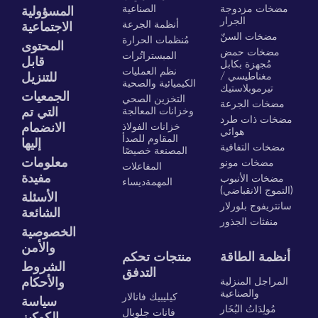
مضخات مزدوجة
الصناعية
المسؤولية
الجرار
أنظمة الجرعة
الاجتماعية
مضخات السنّ
مُنظمات الحرارة
المحتوى
مضخات حمض
المبستراتُرات
قابل
مُجهزة بكابل
نظم العمليات
مغناطيسي /
للتنزيل
الكيميائية والصحية
تيرموبلاستيك
الجمعيات
التخزين الصحي
مضخات الجرعة
وخزانات المعالجة
التي تم
مضخات ذات طرد
خزانات الفولاذ
الانضمام
هوائي
المقاوم للصدأ
إليها
مضخات التفافية
المصنعة خصيصًا
معلومات
مضخات مونو
المفاعلات
مفيدة
مضخات الأنبوب
المهمةديساء
(التموج الانقباضي)
الأسئلة
سانتريفوج بلورلار
الشائعة
منفثات الجذور
الخصوصية
والأمن
أنظمة الطاقة
منتجات تحكم
الشروط
التدفق
المراجل المنزلية
والأحكام
والصناعية
كيليبيك فانالار
سياسة
مُولِدَاتُ البُخَار
فانات جلوبال