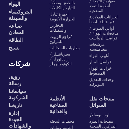
صهاريج التمدد /
بالطفح، وصلات
الهواء
أنظمة التمدد
التيار، والكابلات
المضخية
البتروكيمياء
أجهزة تبادل
الخزانات الفولاذية
والصيدلة
الحرارة الأنبوبية
غير قابلة للصدأ
البخارين
صناعة
أواني الصوت /
والمكثفات
المعادن
منافصلات الهواء /
مُراجِع الزيوت
فواصل الرواسب
الطاقة
للمراوح
مرشحات
نسيج
بطاريات السخانات
مغناطيسية
سيربانتينلر /
أنابيب الهواء
رادياتورلر /
فواصل البخار
شركات
ايكونومايزرلر
خزانات الهواء
المضغوط
رؤية،
وحدات التعديل
رسالة
النيوترلية
سياساتنا
الشركوية
منتجات نقل
الأنظمة
السوائل
الصناعية
تاريخنا
والغذائية
إدارة
لوب بومبالار
الجودة
مضخات الطرد
محطات التدفئة
والشهادات
المركزي الصحية
أنظمة عمليات