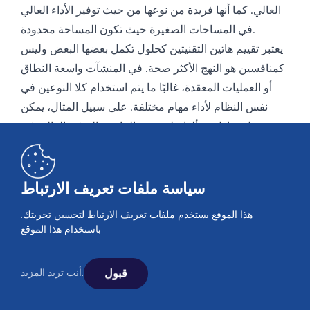
العالي. كما أنها فريدة من نوعها من حيث توفير الأداء العالي
في المساحات الصغيرة حيث تكون المساحة محدودة.
يعتبر تقييم هاتين التقنيتين كحلول تكمل بعضها البعض وليس
كمنافسين هو النهج الأكثر صحة. في المنشآت واسعة النطاق
أو العمليات المعقدة، غالبًا ما يتم استخدام كلا النوعين في
نفس النظام لأداء مهام مختلفة. على سبيل المثال، يمكن
تفضيل مبادل ذو ألواح لتسخين الماء ذو التدفق العالي في
الدائرة الرئيسية، بينما يمكن استخدام نموذج ملحوم في نفس
النظام لمضخة الحرارة.
في الختام، يعتمد اختيار مبادل الحرارة الصحيح على تحليل
سياسة ملفات تعريف الارتباط
دقيق ليس فقط للخصائص التقنية، بل أيضًا لأهداف العملية،
هذا الموقع يستخدم ملفات تعريف الارتباط لتحسين تجربتك.
وخصائص السوائل، واستراتيجيات الصيانة، وأولويات
باستخدام هذا الموقع
التشغيل. تقدم الأنظمة ذات الألواح حلولًا مرنة وصديقة
للخدمة، بينما تبرز النماذج الملحومة بهياكلها المدمجة
قبول
أنت تريد المزيد.
والمحكمة وعالية الأداء.