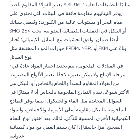
يعتبر الفولاذ المقاوم للصدأ AISI 316L مثاليًا للتطبيقات العامة؛
يوفر التيتانيوم مقاومة فائقة في البيئات التي تحتوي على
مياه البحر أو مستويات عالية من الكلوريد؛ وتُفضل سبائك
SMO 254 أو النيكل في العمليات الكيميائية العدوانية. يجب
أيضًا ضمان توافق الحشيات مع السائل الكيميائي؛ تُختار
خيارات المواد المختلفة مثل EPDM، NBR، أو FKM بناءً على
نوع السائل.
• في المبادلات الملحومة، يتم تحديد اختيار المواد عادةً في
مرحلة الإنتاج ولا يمكن تغييره لاحقًا. تعتبر الألواح المصنوعة
من الفولاذ المقاوم للصدأ واللحام بالنحاس أو النيكل هي
الأكثر شيوعًا. تقدم النماذج الملحومة بالنحاس أداءً ممتازًا في
السوائل المحايدة مثل الماء والجليكول؛ بينما توفر النماذج
الملحومة بالنيكل مقاومة أعلى للأمونيا، والأحماض، والمواد
الكيميائية الأخرى المسببة للتآكل. لذلك، يعد اختيار نوع اللحام
الصحيح أمرًا حاسمًا إذا كان سيتم العمل مع مواد كيميائية
عدوانية.