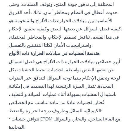
المختلفة إلى تدهور جودة المنتج، وتوقف العمليات، وحتى
حدوث أعطال في النظام ومخاطر أمان. لذلك، أحد الفروق
الأساسية بين مبادلات الحرارة ذات الألواح والملحومة هو
كيفية فصل السوائل عن بعضها البعض وكيفية تحقيق الإحكام.
في هذا القسم، نناقش تصميم الإحكام، والمخاطر المحتملة،
واستراتيجيات الأمان لكلتا التقنيتين بالتفصيل.
هندسة الحشيات في مبادلات الحرارة ذات الألواح
أبرز خصائص مبادلات الحرارة ذات الألواح هي فصل السوائل
عن بعضها البعض بواسطة الحشيات. تحيط الحشيات بكل
لوحة وتحقق الإحكام بينما توجه السوائل لتتدفق عبر القنوات
المحددة. تتمثل الميزة الرئيسية لهذا التصميم في إمكانية
استبدال الحشيات بسهولة أثناء عمليات الصيانة والتنظيف.
تُختار الحشيات عادةً من مادة تتناسب مع الخصائص
الكيميائية للسائل وظروف درجة الحرارة والضغط:
• تتوافق حشيات EPDM مع الماء الساخن، والبخار، والسوائل
المحايدة.