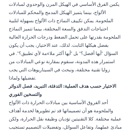
يكمن الفرق الأساسي في الهيكل المرن والوحدوي لمبادلات
الألواح، بينما يتميز الهيكل المدمج والمحكم للمبادلات
الملحومة. يمكن تكييف النماذج ذات الألواح بسهولة لتلبية
احتياجات التدفق والسعة المختلفة، بينما تتميز النماذج
الملحومة بقدرتها على تحمل الضغط ودرجات الحرارة العالية
بفضل هيكلها الثابت. لذلك، عند الاختيار، يجب أن يكون
السؤال "أيها أفضل؟" بل "أيها أكثر ملاءمة لأي تطبيق؟". في
استمرار هذه المدونة، سنقوم بمقارنة نوعي المبادلات من
زوايا تقنية مختلفة، ونبحث في السيناريوهات التي يجب
تفضيلها ولماذا.
الاختيار حسب هدف العملية: التدفئة، التبريد، فصل الدوائر
والتسخين الفوري
أحد الفروق الأساسية بين مبادلات الحرارة ذات الألواح
والملحومة هو أن تصميماتها قد تم تطويرها لخدمة أهداف
عملية مختلفة. كلا التقنيتين تؤديان وظيفة نقل الحرارة، ولكن
مبادئ عملهما، وتفاعل السوائل، وتفضيلات التصميم تستجيب