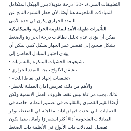
التطبيقات المبردة، -150 درجة مئوية): يبرز الهيكل المتكامل
للمبادلات الملحومة هنا أيضًا، لأن خطر التشوه الناتج عن
التمدد الحراري يكون في حده الأدنى.
التأثيرات طويلة الأمد للمقاومة الحرارية والميكانيكية
يمكن أن يؤدي عدم تحليل نطاقات درجة الحرارة والضغط
بشكل صحيح إلى تقصير عمر الجهاز بشكل كبير. يمكن أن
يؤدي اختيار المبادل الخاطئ إلى:
• شيخوخة الحشيات المبكرة والتسربات،
• تشقق الألواح نتيجة التمدد الحراري،
• تشققات إجهاد في نقاط اللحام،
• والأهم من ذلك، تعريض أمان العملية للخطر.
لذلك، يجب مراعاة ليس فقط ظروف العمل الاسمية ولكن
أيضًا القيم القصوى والتقلبات في تصميم النظام. خاصة في
العمليات التي تحدث فيها زيادات مفاجئة في الضغط، توفر
المبادلات الملحومة أداءً أكثر استقرارًا وأمانًا، بينما يكون
تفضيل المبادلات ذات الألواح في الأنظمة ذات الضغط