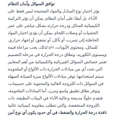
توافق السوائل وأمان النظام
يؤثر اختيار نوع المبادل والمواد الصحيحة ليس فقط على
الأداء، بل أيضًا على أمان النظام. يمكن أن تؤثر التركيبة
الكيميائية للسائل ودرجة حرارته بشكل مباشر على عمر
الحشيات أو وصلات اللحام. يمكن أن يؤدي اختيار المواد
الخاطئة إلى تسرب، أو تآكل، أو تشقق، أو إجهاد حراري.
لذلك، يجب مراعاة قيمة pH للسائل، ومحتوى الأيونات،
ومستوى الكلوريد، ونطاق درجة الحرارة في مرحلة التصميم.
تعتبر خصائص السوائل الفيزيائية والكيميائية من أهم المعايير
التي تحدد أي من مبادلات الحرارة ذات الألواح أو الملحومة
سيتم استخدامها. توفر مبادلات الألواح ميزة الصيانة السهلة
في السوائل ذات اللزوجة العالية والمحتوية على جسيمات،
وتوفر نطاق تطبيق واسع ومرن. أما المبادلات الملحومة،
فتقدم حلولًا مدمجة وعالية الأداء في البيئات النظيفة، ذات
اللزوجة المنخفضة، والتي تتطلب مقاومة كيميائية عالية.
نافذة درجة الحرارة والضغط: في أي حدود يكون أي نوع آمن