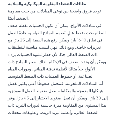
نطاقات الضغط: المقاومة الميكانيكية والسلامة
توجد فروق واضحة بين نوعي المبادلات من حيث مقاومة
الضغط أيضًا.
في مبادلات الألواح، يمكن أن تكون الحشيات نقطة ضعف
النظام تحت ضغط عالٍ. تُصمم النماذج القياسية عادةً للعمل
في نطاق 10-16 بار؛ ويمكن رفع هذه القيمة إلى 25 بارًا مع
تعزيزات خاصة. ومع ذلك، فهي ليست مناسبة للتطبيقات
ذات الضغط العالي جدًا، لأن خطر تشوه الحشيات يزداد
ويمكن أن يحدث ضعف في الإحكام. لذلك، تعتبر النماذج ذات
الألواح حلاً مثاليًا لأنظمة تدفئة المباني، ودورات المياه
الصناعية، أو خطوط العمليات ذات الضغط المتوسط.
أما المبادلات الملحومة، فتتحمل ضغوطًا أعلى بكثير بفضل
هياكلها المدمجة والمتكاملة. تصل ضغوط العمل النموذجية
إلى 30 بارًا، ويمكن أن تصل ضغوط الاختبار إلى 45 بارًا. يوفر
هذا المستوى من المقاومة ميزة حاسمة لدورات التبريد ذات
الضغط العالي، وأنظمة تبريد الزيت، وتطبيقات محطات