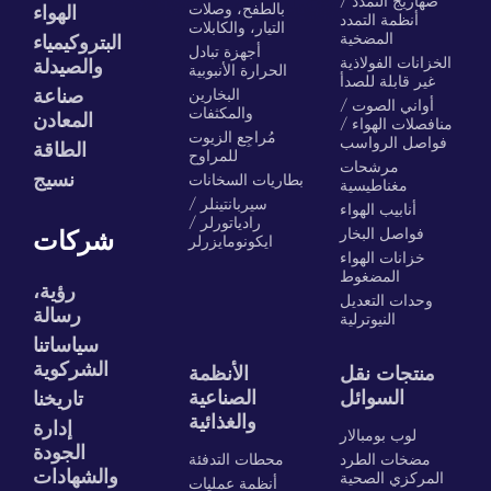
صهاريج التمدد /
بالطفح، وصلات
الهواء
أنظمة التمدد
التيار، والكابلات
المضخية
البتروكيمياء
أجهزة تبادل
الخزانات الفولاذية
والصيدلة
الحرارة الأنبوبية
غير قابلة للصدأ
البخارين
صناعة
أواني الصوت /
والمكثفات
المعادن
منافصلات الهواء /
مُراجِع الزيوت
فواصل الرواسب
الطاقة
للمراوح
مرشحات
نسيج
بطاريات السخانات
مغناطيسية
سيربانتينلر /
أنابيب الهواء
رادياتورلر /
فواصل البخار
شركات
ايكونومايزرلر
خزانات الهواء
المضغوط
رؤية،
وحدات التعديل
رسالة
النيوترلية
سياساتنا
الشركوية
منتجات نقل
الأنظمة
السوائل
الصناعية
تاريخنا
والغذائية
إدارة
لوب بومبالار
الجودة
مضخات الطرد
محطات التدفئة
والشهادات
المركزي الصحية
أنظمة عمليات