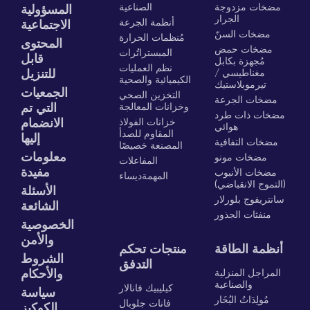
مضخات مزدوجة
الصناعية
المسؤولية
الجرار
أنظمة الجرعة
الاجتماعية
مضخات السنّ
مُنظمات الحرارة
المحتوى
مضخات حمض
المبستراتُرات
قابل
مُجهزة بكابل
نظم العمليات
مغناطيسي /
للتنزيل
الكيميائية والصحية
تيرموبلاستيك
الجمعيات
التخزين الصحي
مضخات الجرعة
وخزانات المعالجة
التي تم
مضخات ذات طرد
خزانات الفولاذ
الانضمام
هوائي
المقاوم للصدأ
إليها
مضخات التفافية
المصنعة خصيصًا
معلومات
مضخات مونو
المفاعلات
مفيدة
مضخات الأنبوب
المهمةديساء
(التموج الانقباضي)
الأسئلة
سانتريفوج بلورلار
الشائعة
منفثات الجذور
الخصوصية
والأمن
أنظمة الطاقة
منتجات تحكم
الشروط
التدفق
المراجل المنزلية
والأحكام
والصناعية
كيليبيك فانالار
سياسة
مُولِدَاتُ البُخَار
فانات جلوبال
الكوكيز