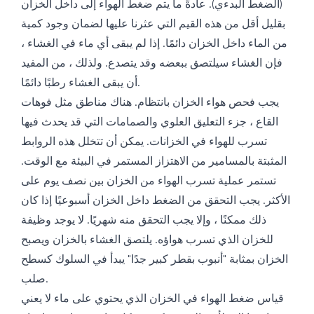
(الضغط البدءي). عادةً ما يتم ضغط الهواء إلى داخل الخزان
بقليل أقل من هذه القيم التي عثرنا عليها لضمان وجود كمية
من الماء داخل الخزان دائمًا. إذا لم يبقى أي ماء في الغشاء ،
فإن الغشاء سيلتصق ببعضه وقد يتصدع. ولذلك ، من المفيد
أن يبقى الغشاء رطبًا دائمًا.
يجب فحص هواء الخزان بانتظام. هناك مناطق مثل فوهات
القاع ، جزء التعليق العلوي والصمامات التي قد يحدث فيها
تسرب للهواء في الخزانات. يمكن أن تتخلل هذه الروابط
المثبتة بالمسامير من الاهتزاز المستمر في البيئة مع الوقت.
تستمر عملية تسرب الهواء من الخزان بين نصف يوم على
الأكثر. يجب التحقق من الضغط داخل الخزان أسبوعيًا إذا كان
ذلك ممكنًا ، وإلا يجب التحقق منه شهريًا. لا يوجد وظيفة
للخزان الذي تسرب هواؤه. يلتصق الغشاء بالخزان ويصبح
الخزان بمثابة "أنبوب بقطر كبير جدًا" يبدأ في السلوك كسطح
صلب.
قياس ضغط الهواء في الخزان الذي يحتوي على ماء لا يعني